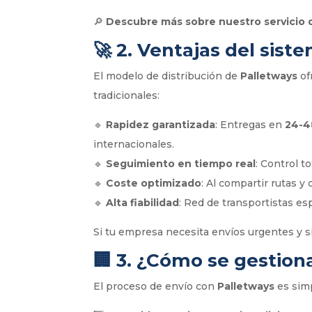
🔎
Descubre más sobre nuestro servicio
🚀
2. Ventajas del sist
El modelo de distribución de
Palletways
of
tradicionales:
🔹
Rapidez garantizada
: Entregas en
24-4
internacionales.
🔹
Seguimiento en tiempo real
: Control t
🔹
Coste optimizado
: Al compartir rutas y
🔹
Alta fiabilidad
: Red de transportistas es
Si tu empresa necesita envíos urgentes y s
🏢
3. ¿Cómo se gestion
El proceso de envío con
Palletways
es simp