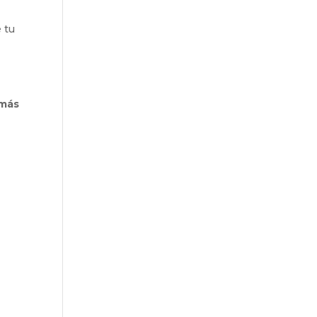
e tu
 más