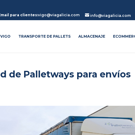
Email para clientes:
vigo@viagalicia.com

info@viagalicia.com
 VIGO
TRANSPORTE DE PALLETS
ALMACENAJE
ECOMMER
d de Palletways para envíos