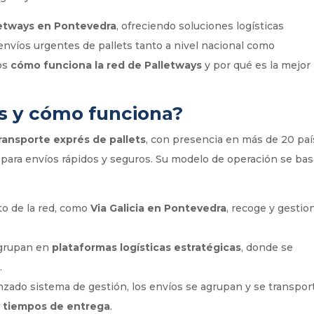
letways en Pontevedra
, ofreciendo soluciones logísticas
nvíos urgentes de pallets tanto a nivel nacional como
mos
cómo funciona la red de Palletways
y por qué es la mejor
ys y cómo funciona?
ransporte exprés de pallets
, con presencia en más de 20 pa
 para envíos rápidos y seguros. Su modelo de operación se ba
to de la red, como
Via Galicia en Pontevedra
, recoge y gestio
 agrupan en
plataformas logísticas estratégicas
, donde se
.
anzado sistema de gestión, los envíos se agrupan y se transpor
y tiempos de entrega
.