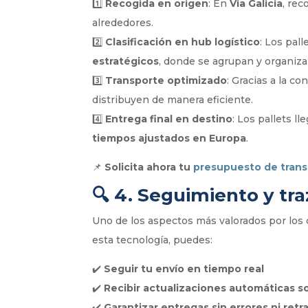
1️⃣
Recogida en origen
: En
Via Galicia
, re
alrededores.
2️⃣
Clasificación en hub logístico
: Los pal
estratégicos
, donde se agrupan y organiza
3️⃣
Transporte optimizado
: Gracias a la c
distribuyen de manera eficiente.
4️⃣
Entrega final en destino
: Los pallets l
tiempos ajustados en Europa
.
📌
Solicita ahora tu
presupuesto de trans
🔍
4. Seguimiento y tra
Uno de los aspectos más valorados por los 
esta tecnología, puedes:
✔️
Seguir tu envío en tiempo real
✔️
Recibir actualizaciones automáticas so
✔️
Garantizar entregas sin errores ni retr