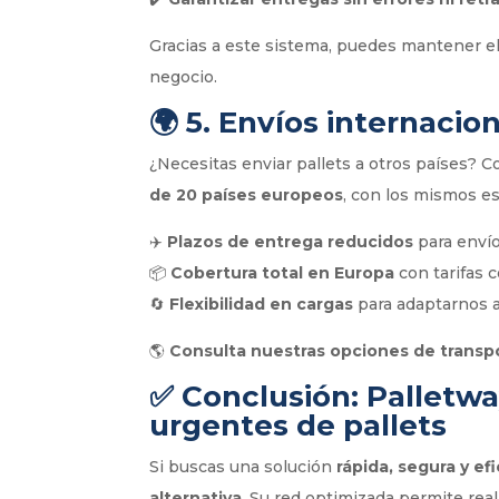
Gracias a este sistema, puedes mantener el c
negocio.
🌍
5. Envíos internacio
¿Necesitas enviar pallets a otros países? 
de 20 países europeos
, con los mismos e
✈️
Plazos de entrega reducidos
para envío
📦
Cobertura total en Europa
con tarifas 
🔄
Flexibilidad en cargas
para adaptarnos a
🌎
Consulta nuestras opciones de transp
✅
Conclusión: Palletwa
urgentes de pallets
Si buscas una solución
rápida, segura y ef
alternativa
. Su red optimizada permite real