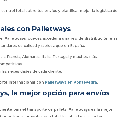
ontrol total sobre tus envíos y planificar mejor la logística d
nales con Palletways
Con
Palletways
, puedes acceder a
una red de distribución en
stándares de calidad y rapidez que en España.
s a Francia, Alemania, Italia, Portugal y muchos más.
competitivas.
 las necesidades de cada cliente.
orte internacional con
Palletways en Pontevedra
.
ys, la mejor opción para envíos
iciente
para el transporte de pallets,
Palletways es la mejor
izar entregas urgentes con total trazabilidad y a costes