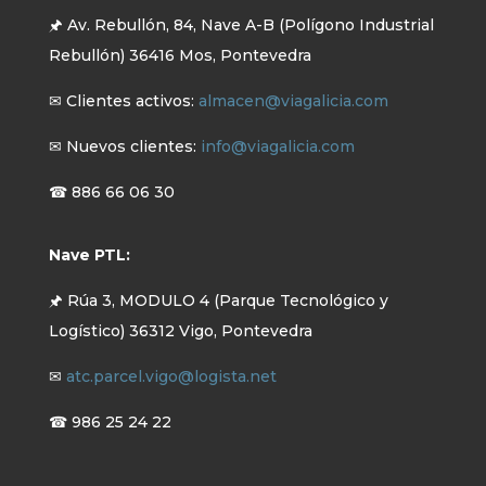
🖈 Av. Rebullón, 84, Nave A-B (Polígono Industrial
Rebullón) 36416 Mos, Pontevedra
✉ Clientes activos:
almacen@viagalicia.com
✉ Nuevos clientes:
info@viagalicia.com
☎ 886 66 06 30
Nave PTL:
🖈 Rúa 3, MODULO 4 (Parque Tecnológico y
Logístico) 36312 Vigo, Pontevedra
✉
atc.parcel.vigo@logista.net
☎ 986 25 24 22