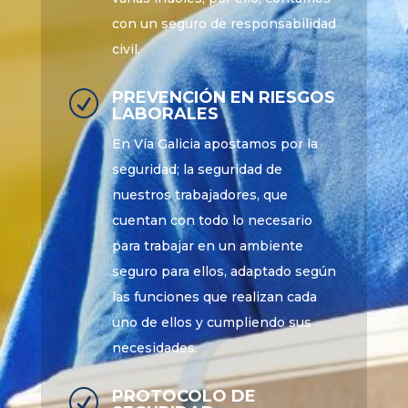
con un seguro de responsabilidad
civil.
PREVENCIÓN EN RIESGOS
R
LABORALES
En Vía Galicia apostamos por la
seguridad; la seguridad de
nuestros trabajadores, que
cuentan con todo lo necesario
para trabajar en un ambiente
seguro para ellos, adaptado según
las funciones que realizan cada
uno de ellos y cumpliendo sus
necesidades.
PROTOCOLO DE
R