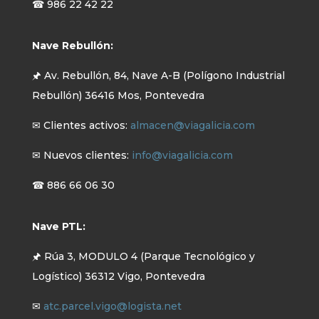
☎ 986 22 42 22
Nave Rebullón:
🖈 Av. Rebullón, 84, Nave A-B (Polígono Industrial
Rebullón) 36416 Mos, Pontevedra
✉ Clientes activos:
almacen@viagalicia.com
✉ Nuevos clientes:
info@viagalicia.com
☎ 886 66 06 30
Nave PTL:
🖈 Rúa 3, MODULO 4 (Parque Tecnológico y
Logístico) 36312 Vigo, Pontevedra
✉
atc.parcel.vigo@logista.net