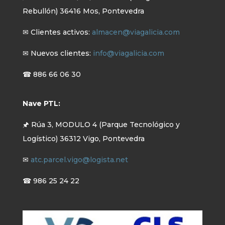
Rebullón) 36416 Mos, Pontevedra
✉ Clientes activos:
almacen@viagalicia.com
✉ Nuevos clientes:
info@viagalicia.com
☎ 886 66 06 30
Nave PTL:
🖈 Rúa 3, MODULO 4 (Parque Tecnológico y
Logístico) 36312 Vigo, Pontevedra
✉
atc.parcel.vigo@logista.net
☎ 986 25 24 22