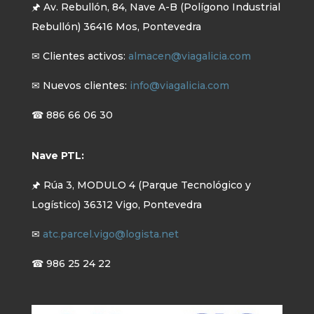
🖈 Av. Rebullón, 84, Nave A-B (Polígono Industrial
Rebullón) 36416 Mos, Pontevedra
✉ Clientes activos:
almacen@viagalicia.com
✉ Nuevos clientes:
info@viagalicia.com
☎ 886 66 06 30
Nave PTL:
🖈 Rúa 3, MODULO 4 (Parque Tecnológico y
Logístico) 36312 Vigo, Pontevedra
✉
atc.parcel.vigo@logista.net
☎ 986 25 24 22