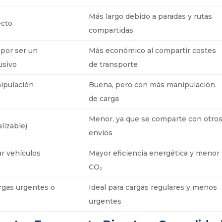
Más largo debido a paradas y rutas
ecto
compartidas
por ser un
Más económico al compartir costes
usivo
de transporte
nipulación
Buena, pero con más manipulación
de carga
Menor, ya que se comparte con otro
lizable)
envíos
ar vehículos
Mayor eficiencia energética y menor
CO₂
argas urgentes o
Ideal para cargas regulares y menos
urgentes