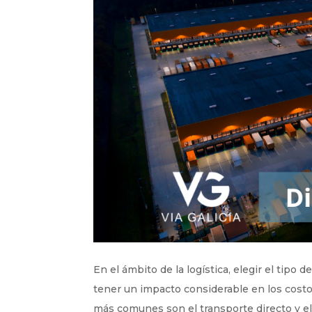
En el ámbito de la logística, elegir el tip
tener un impacto considerable en los costos,
más comunes son el transporte directo y e