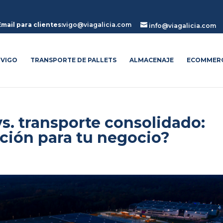
Email para clientes:
vigo@viagalicia.com

info@viagalicia.com
 VIGO
TRANSPORTE DE PALLETS
ALMACENAJE
ECOMMER
vs. transporte consolidado:
pción para tu negocio?