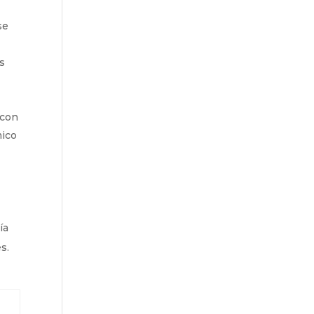
se
os
 con
mico
ía
s.