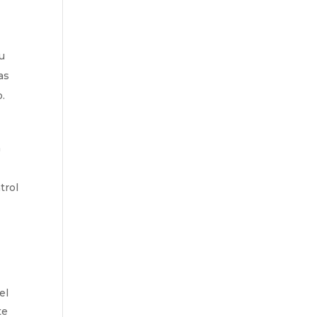
u
as
o.
n
trol
el
te