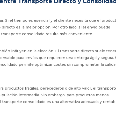
 entre Transporte Directo y Consolida
ar. Si el tiempo es esencial y el cliente necesita que el produc
e directo es la mejor opción. Por otro lado, si el envío puede
 el transporte consolidado resulta más conveniente.
ién influyen en la elección. El transporte directo suele tene
nsable para envíos que requieren una entrega ágil y segura. S
onsolidado permite optimizar costes sin comprometer la calida
ra productos frágiles, perecederos o de alto valor, el transport
anipulación intermedia. Sin embargo, para productos menos
l transporte consolidado es una alternativa adecuada y rentabl