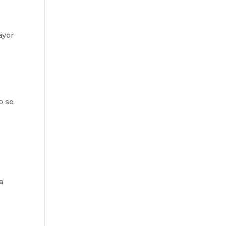
l
ayor
o se
a