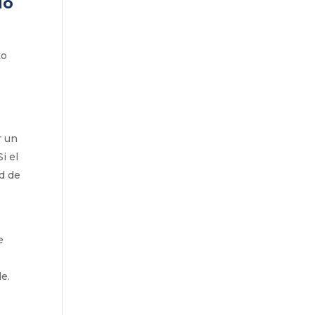
do
to
r un
i el
d de
e
e.