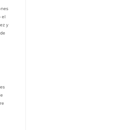
iones
 el
dez y
 de
res
de
re