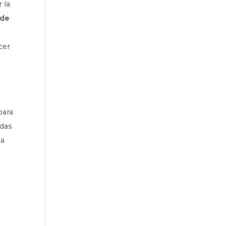
 la
 de
cer
para
adas
ma