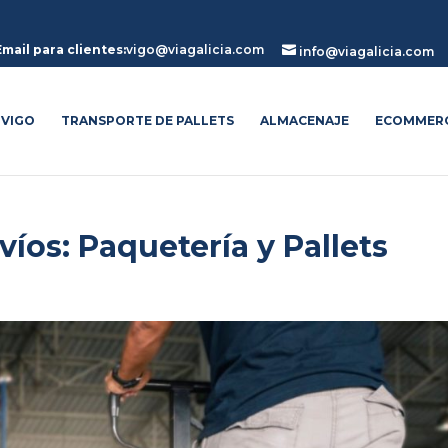
Email para clientes:
vigo@viagalicia.com

info@viagalicia.com
 VIGO
TRANSPORTE DE PALLETS
ALMACENAJE
ECOMMER
íos: Paquetería y Pallets