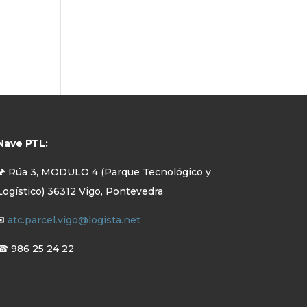
Nave PTL:
🖈 Rúa 3, MODULO 4 (Parque Tecnológico y
Logístico) 36312 Vigo, Pontevedra
✉
atc.parcel.vigo@logista.net
☎ 986 25 24 22