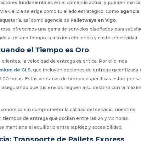
n factores fundamentales en el comercio actual y pueden marcar
e Via Galicia se erige como tu aliado estratégico. Como
agencia
paquetería, así como agencia de
Palletways en Vigo
,
press, ofrecemos una gama de servicios diseñados para satisfa
ndo al mismo tiempo la máxima eficiencia y coste-efectividad.
 Cuando el Tiempo es Oro
entes, la velocidad de entrega es crítica. Por ello, nos
emium de GLS
, que incluyen opciones de entrega garantizada 
y 19:00 horas. Estas ventanas de tiempo específicas están pens
ad, asegurando que tus envíos lleguen a su destino con la máxi
conómica sin comprometer la calidad del servicio, nuestros
on tiempos de entrega que oscilan entre las 24 y 72 horas,
e mantiene el equilibrio entre rapidez y accesibilidad.
icia: Transporte de Pallets Express