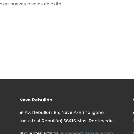
nzar nuevos niveles de éxito.
Nave Rebullón:
🖈 Av. Rebullón, 84, Nave A-B (Polígono
Industrial Rebullón) 36416 Mos, Pontevedra
✉ Clientes activos:
almacen@viagalicia.com