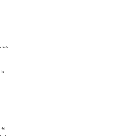
víos.
la
 el