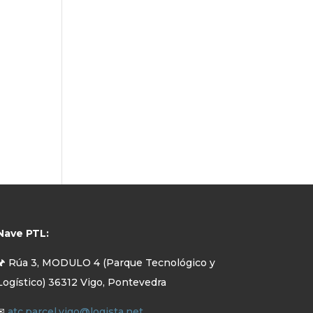
Nave PTL:
🖈 Rúa 3, MODULO 4 (Parque Tecnológico y
Logístico) 36312 Vigo, Pontevedra
✉
atc.parcel.vigo@logista.net