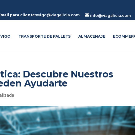
Email para clientes:
vigo@viagalicia.com

info@viagalicia.com
 VIGO
TRANSPORTE DE PALLETS
ALMACENAJE
ECOMMER
tica: Descubre Nuestros
eden Ayudarte
alizada