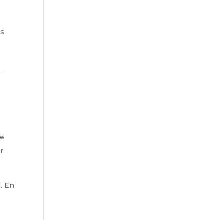
os
y
de
ar
. En