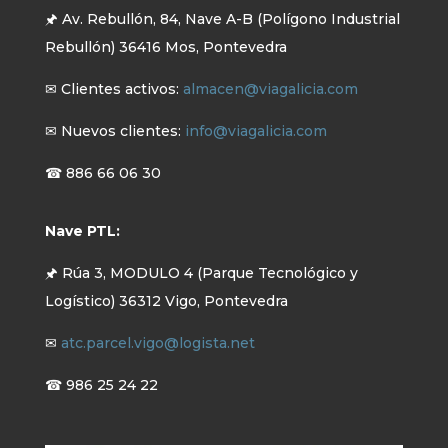
🖈 Av. Rebullón, 84, Nave A-B (Polígono Industrial
Rebullón) 36416 Mos, Pontevedra
✉ Clientes activos:
almacen@viagalicia.com
✉ Nuevos clientes:
info@viagalicia.com
☎ 886 66 06 30
Nave PTL:
🖈 Rúa 3, MODULO 4 (Parque Tecnológico y
Logístico) 36312 Vigo, Pontevedra
✉
atc.parcel.vigo@logista.net
☎ 986 25 24 22