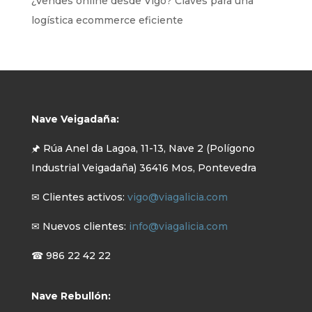
¿Vendes online desde Vigo? Claves para una
logística ecommerce eficiente
Nave Veigadaña:
🖈 Rúa Anel da Lagoa, 11-13, Nave 2 (Polígono
Industrial Veigadaña) 36416 Mos, Pontevedra
✉ Clientes activos:
vigo@viagalicia.com
✉ Nuevos clientes:
info@viagalicia.com
☎ 986 22 42 22
Nave Rebullón: