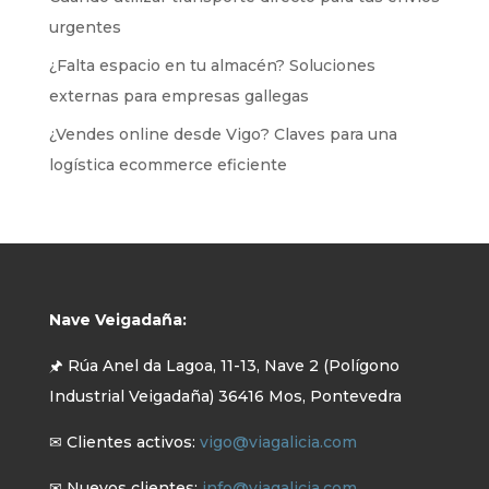
urgentes
¿Falta espacio en tu almacén? Soluciones
externas para empresas gallegas
¿Vendes online desde Vigo? Claves para una
logística ecommerce eficiente
Nave Veigadaña:
🖈 Rúa Anel da Lagoa, 11-13, Nave 2 (Polígono
Industrial Veigadaña) 36416 Mos, Pontevedra
✉ Clientes activos:
vigo@viagalicia.com
✉ Nuevos clientes:
info@viagalicia.com