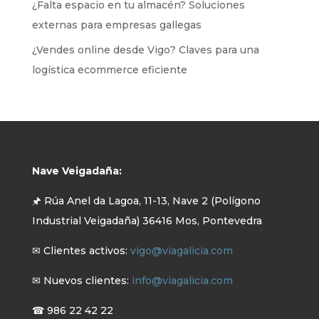
¿Falta espacio en tu almacén? Soluciones
externas para empresas gallegas
¿Vendes online desde Vigo? Claves para una
logística ecommerce eficiente
Nave Veigadaña:
🖈 Rúa Anel da Lagoa, 11-13, Nave 2 (Polígono
Industrial Veigadaña) 36416 Mos, Pontevedra
✉ Clientes activos:
vigo@viagalicia.com
✉ Nuevos clientes:
info@viagalicia.com
☎ 986 22 42 22