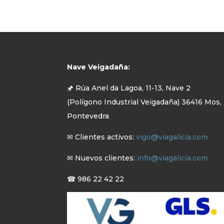
Nave Veigadaña:
🖈 Rúa Anel da Lagoa, 11-13, Nave 2
(Polígono Industrial Veigadaña) 36416 Mos,
Pontevedra
✉ Clientes activos:
vigo@viagalicia.com
✉ Nuevos clientes:
info@viagalicia.com
☎ 986 22 42 22