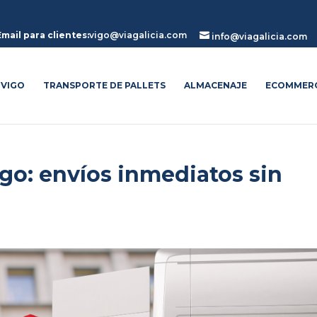
Email para clientes:
vigo@viagalicia.com

info@viagalicia.com
 VIGO
TRANSPORTE DE PALLETS
ALMACENAJE
ECOMMER
go: envíos inmediatos sin