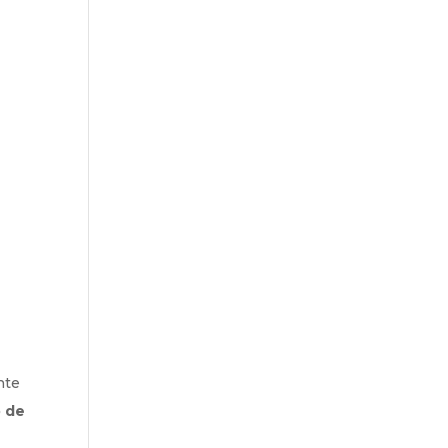
nte
o de